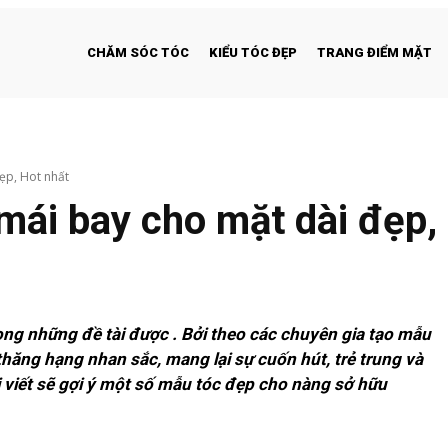
CHĂM SÓC TÓC
KIỂU TÓC ĐẸP
TRANG ĐIỂM MẶT
ẹp, Hot nhất
mái bay cho mặt dài đẹp,
ong những đề tài được . Bởi theo các chuyên gia tạo mẫu
 thăng hạng nhan sắc, mang lại sự cuốn hút, trẻ trung và
i viết sẽ gợi ý một số mẫu tóc đẹp cho nàng sở hữu