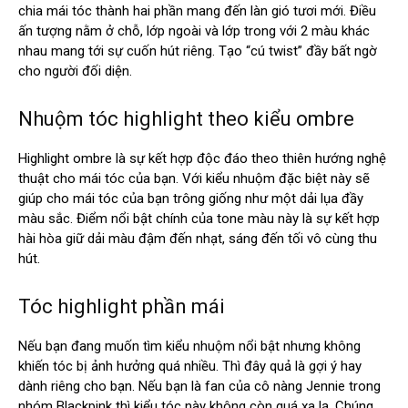
chia mái tóc thành hai phần mang đến làn gió tươi mới. Điều
ấn tượng nằm ở chỗ, lớp ngoài và lớp trong với 2 màu khác
nhau mang tới sự cuốn hút riêng. Tạo “cú twist” đầy bất ngờ
cho người đối diện.
Nhuộm tóc highlight theo kiểu ombre
Highlight ombre là sự kết hợp độc đáo theo thiên hướng nghệ
thuật cho mái tóc của bạn. Với kiểu nhuộm đặc biệt này sẽ
giúp cho mái tóc của bạn trông giống như một dải lụa đầy
màu sắc. Điểm nổi bật chính của tone màu này là sự kết hợp
hài hòa giữ dải màu đậm đến nhạt, sáng đến tối vô cùng thu
hút.
Tóc highlight phần mái
Nếu bạn đang muốn tìm kiểu nhuộm nổi bật nhưng không
khiến tóc bị ảnh hưởng quá nhiều. Thì đây quả là gợi ý hay
dành riêng cho bạn. Nếu bạn là fan của cô nàng Jennie trong
nhóm Blackpink thì kiểu tóc này không còn quá xa lạ. Chúng