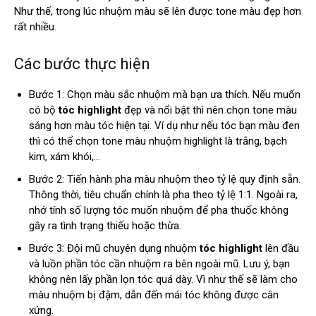
Như thế, trong lúc nhuộm màu sẽ lên được tone màu đẹp hơn
rất nhiều.
Các bước thực hiện
Bước 1: Chọn màu sắc nhuộm mà bạn ưa thích. Nếu muốn
có bộ
tóc highlight
đẹp và nổi bật thì nên chọn tone màu
sáng hơn màu tóc hiện tại. Ví dụ như nếu tóc bạn màu đen
thì có thể chọn tone màu nhuộm highlight là trắng, bạch
kim, xám khói,…
Bước 2: Tiến hành pha màu nhuộm theo tỷ lệ quy định sẵn.
Thông thời, tiêu chuẩn chính là pha theo tỷ lệ 1:1. Ngoài ra,
nhớ tính số lượng tóc muốn nhuộm để pha thuốc không
gây ra tình trạng thiếu hoặc thừa.
Bước 3: Đội mũ chuyên dụng nhuộm
tóc highlight
lên đầu
và luồn phần tóc cần nhuộm ra bên ngoài mũ. Lưu ý, bạn
không nên lấy phần lọn tóc quá dày. Vì như thế sẽ làm cho
màu nhuộm bị đậm, dẫn đến mái tóc không được cân
xứng.