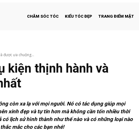
CHĂM SÓC TÓC
KIỂU TÓC ĐẸP
TRANG ĐIỂM MẶT
và được ưa chuộng...
ụ kiện thịnh hành và
nhất
ng còn xa lạ với mọi người. Nó có tác dụng giúp mọi
 nên xinh đẹp và tự tin hơn mà không cần tốn nhiều thời
ả có lịch sử hình thành như thế nào và có những loại nào
p thắc mắc cho các bạn nhé!