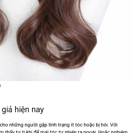
g
giả hiện nay
ho những người gặp tình trạng ít tóc hoặc bị hói. Với
m thấy tự ti khi để mái tóc tự nhiên ra ngoài. Hoặc nghiêm