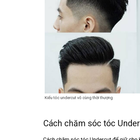
Kiểu tóc undercut vô cùng thời thượng
Cách chăm sóc tóc Underc
Cách chăm sóc tóc Undercut để giữ cho k