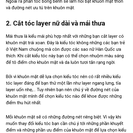
Ngoài ra phần tóc bồng bềnh sẽ làm nổi bật khuôn mặt thon
và đường nét ưu tú trên khuôn mặt.
2. Cắt tóc layer nữ dài và mái thưa
Mái thưa là kiểu mái phù hợp nhất với những bạn cắt layer có
khuôn mặt trái xoan. Đây là kiểu tóc không những các bạn trẻ
ở Việt Nam chuộng mà còn được các sao nữ Hàn Quốc ưa
thích. Khi cắt kiểu tóc này bạn có thể chọn nhuộm màu sáng
để tô điểm cho khuôn mặt và da luôn tươi tắn rạng ngời.
Bởi vì khuôn mặt dễ lựa chọn kiểu tóc nên có rất nhiều kiểu
tóc layer đáng để bạn thử một lần như layer ngang lưng, tỉa
layer uốn nhẹ,… Tuy nhiên bạn nên chú ý về đường nét của
khuôn mặt mình để chọn kiểu tóc nào để khoe được những
điểm thu hút nhất.
Mỗi khuôn mặt sẽ có những đường nét riêng biệt. Vì vậy khi
muốn thay đổi kiểu tóc bạn cần chú ý tới những phần khuyết
điểm và những phần ưu điểm của khuôn mặt để lựa chọn kiểu