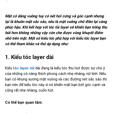
Mặt có dáng vuông tuy có nét hơi cứng và góc cạnh nhưng
lại là khuôn mặt sắc sảo, nếu là mặt vuông chữ điền lại càng
phúc hậu. Khi kết hợp với tóc tỉa layer sẽ khiến bạn trông thu
hút hơn không những vậy còn che được vùng khuyết điểm
nhỏ trên mặt. Một số kiểu tóc phù hợp với kiểu tóc layer bạn
có thể tham khảo và thử áp dụng như:
1. Kiểu tóc layer dài
Kiểu
tóc layer nữ
dài đang là kiểu tóc thu hút được sự chú ý
của những cô nàng thích phong cách nhẹ nhàng, nữ tính. Nếu
bạn có khung xương mặt vuông và các đường nét sắc sảo thì
bạn nên để kiểu tóc này vì nó khiến mặt bạn bớt góc cạnh và
cũng rất nhẹ nhàng, cuốn hút.
Có thể bạn quan tâm: