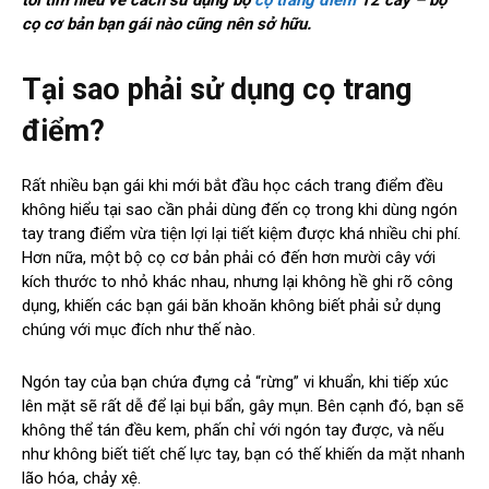
tôi tìm hiểu về cách sử dụng bộ
cọ trang điểm
12 cây – bộ
cọ cơ bản bạn gái nào cũng nên sở hữu.
Tại sao phải sử dụng cọ trang
điểm?
Rất nhiều bạn gái khi mới bắt đầu học cách trang điểm đều
không hiểu tại sao cần phải dùng đến cọ trong khi dùng ngón
tay trang điểm vừa tiện lợi lại tiết kiệm được khá nhiều chi phí.
Hơn nữa, một bộ cọ cơ bản phải có đến hơn mười cây với
kích thước to nhỏ khác nhau, nhưng lại không hề ghi rõ công
dụng, khiến các bạn gái băn khoăn không biết phải sử dụng
chúng với mục đích như thế nào.
Ngón tay của bạn chứa đựng cả “rừng” vi khuẩn, khi tiếp xúc
lên mặt sẽ rất dễ để lại bụi bẩn, gây mụn. Bên cạnh đó, bạn sẽ
không thể tán đều kem, phấn chỉ với ngón tay được, và nếu
như không biết tiết chế lực tay, bạn có thế khiến da mặt nhanh
lão hóa, chảy xệ.