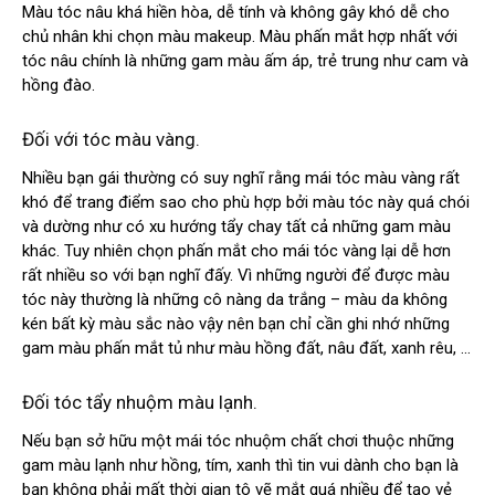
Màu tóc nâu khá hiền hòa, dễ tính và không gây khó dễ cho
chủ nhân khi chọn màu makeup. Màu phấn mắt hợp nhất với
tóc nâu chính là những gam màu ấm áp, trẻ trung như cam và
hồng đào.
Đối với tóc màu vàng.
Nhiều bạn gái thường có suy nghĩ rằng mái tóc màu vàng rất
khó để trang điểm sao cho phù hợp bởi màu tóc này quá chói
và dường như có xu hướng tẩy chay tất cả những gam màu
khác. Tuy nhiên chọn phấn mắt cho mái tóc vàng lại dễ hơn
rất nhiều so với bạn nghĩ đấy. Vì những người để được màu
tóc này thường là những cô nàng da trắng – màu da không
kén bất kỳ màu sắc nào vậy nên bạn chỉ cần ghi nhớ những
gam màu phấn mắt tủ như màu hồng đất, nâu đất, xanh rêu, …
Đối tóc tẩy nhuộm màu lạnh.
Nếu bạn sở hữu một mái tóc nhuộm chất chơi thuộc những
gam màu lạnh như hồng, tím, xanh thì tin vui dành cho bạn là
bạn không phải mất thời gian tô vẽ mắt quá nhiều để tạo vẻ