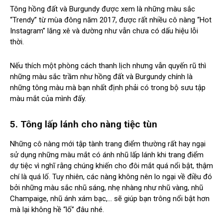
Tông hồng đất và Burgundy được xem là những màu sắc
“Trendy” từ mùa đông năm 2017, được rất nhiều cô nàng “Hot
Instagram” lăng xê và dường như vẫn chưa có dấu hiệu lỗi
thời.
Nếu thích một phòng cách thanh lịch nhưng vẫn quyến rũ thì
những màu sắc trầm như hồng đất và Burgundy chính là
những tông màu mà bạn nhất định phải có trong bộ sưu tập
màu mắt của mình đấy.
5.
Tông lấp lánh cho nàng tiệc tùn
Những cô nàng mới tập tành trang điểm thường rất hay ngại
sử dụng những màu mắt có ánh nhũ lấp lánh khi trang điểm
dự tiệc vì nghĩ rằng chúng khiến cho đôi mắt quá nổi bật, thậm
chí là quá lố. Tuy nhiên, các nàng không nên lo ngại về điều đó
bởi những màu sắc nhũ sáng, nhẹ nhàng như nhũ vàng, nhũ
Champaige, nhũ ánh xám bạc,… sẽ giúp bạn trông nổi bật hơn
mà lại không hề “lố” đâu nhé.