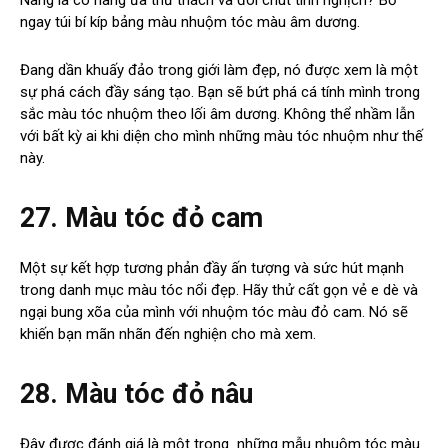
Nàng là cô nàng ưa thử thách và đôi chút tinh nghịch? Bỏ
ngay túi bí kíp bảng màu nhuộm tóc màu âm dương.
Đang dần khuấy đảo trong giới làm đẹp, nó được xem là một
sự phá cách đầy sáng tạo. Bạn sẽ bứt phá cá tính mình trong
sắc màu tóc nhuộm theo lối âm dương. Không thể nhầm lẫn
với bất kỳ ai khi diện cho mình những màu tóc nhuộm như thế
này.
27. Màu tóc đỏ cam
Một sự kết hợp tương phản đầy ấn tượng và sức hút mạnh
trong danh mục màu tóc nổi đẹp. Hãy thử cất gọn vẻ e dè và
ngại bung xõa của mình với nhuộm tóc màu đỏ cam. Nó sẽ
khiến bạn mãn nhãn đến nghiện cho mà xem.
28. Màu tóc đỏ nâu
Đây được đánh giá là một trong những mẫu nhuộm tóc màu