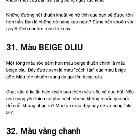
khuôn mặt của bạn sẽ sáng bừng ngay tức khắc.
Những đường nét thuần khuất và nữ tính của bạn sẽ được tôn
hơn hẳn. Bạn là những cô nàng kẹo ngọt? Đừng băn khoăn với
quyết định nhuộm màu tóc này.
31. Màu BEIGE OLIU
Một tông màu tóc sẫm hơn màu beige thuần chính là màu
beige oliu. Đây được xem là màu “cách tân” của màu beige
gốc. Màu tóc nhuộm sáng da gọi tên beige oliu.
Chút sắc ô liu ẩn hiện khiến bạn thêm yêu kiều và cực hút. Nếu
như nàng yêu thích sự phá cách nhưng không muốn quá nổi
đến nỗi không nhận ra? Mái tóc màu đẹp này sẽ vô cùng “oki
lah”.
32. Màu vàng chanh