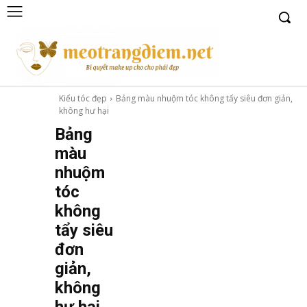
Kiểu tóc đẹp
Bảng màu nhuộm tóc không tẩy siêu đơn giản,
không hư hại
Bảng
màu
nhuộm
tóc
không
tẩy siêu
đơn
giản,
không