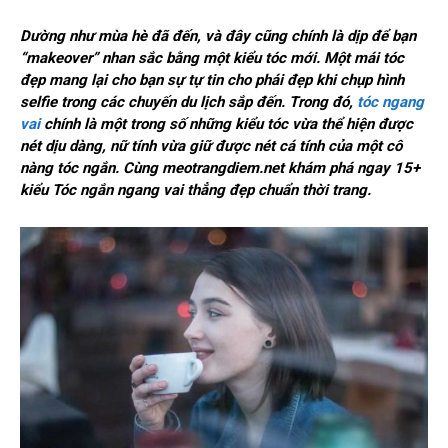
Dường như mùa hè đã đến, và đây cũng chính là dịp để bạn
“makeover” nhan sắc bằng một kiểu tóc mới. Một mái tóc
đẹp mang lại cho bạn sự tự tin cho phái đẹp khi chụp hình
selfie trong các chuyến du lịch sắp đến. Trong đó,
tóc ngang
vai
chính là một trong số những kiểu tóc vừa thể hiện được
nét dịu dàng, nữ tính vừa giữ được nét cá tính của một cô
nàng tóc ngắn. Cùng
meotrangdiem.net
khám phá ngay 15+
kiểu
Tóc ngắn ngang vai thẳng
đẹp chuẩn thời trang.