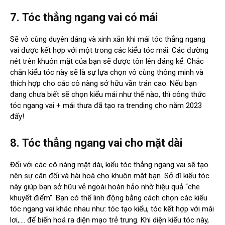
7.
Tóc thẳng ngang vai có mái
Sẽ vô cùng duyên dáng và xinh xắn khi mái tóc thẳng ngang
vai được kết hợp với một trong các kiểu tóc mái. Các đường
nét trên khuôn mặt của bạn sẽ được tôn lên đáng kể. Chắc
chắn kiểu tóc này sẽ là sự lựa chọn vô cùng thông minh và
thích hợp cho các cô nàng sở hữu vần trán cao. Nếu bạn
đang chưa biết sẽ chọn kiểu mái như thế nào, thì công thức
tóc ngang vai + mái thưa đã tạo ra trending cho năm 2023
đấy!
8.
Tóc thẳng ngang vai cho mặt dài
Đối với các cô nàng mặt dài, kiểu tóc thẳng ngang vai sẽ tạo
nên sự cân đối và hài hoà cho khuôn mặt bạn. Sở dĩ kiểu tóc
này giúp bạn sở hữu vẻ ngoài hoàn hảo nhờ hiệu quả “che
khuyết điểm”. Bạn có thể linh động bằng cách chọn các kiểu
tóc ngang vai khác nhau như: tóc tạo kiểu, tóc kết hợp với mái
lơi,…. để biến hoá ra diện mạo trẻ trung. Khi diện kiểu tóc này,