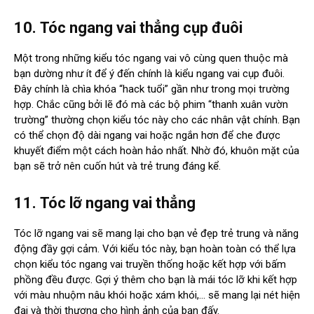
1
0.
Tóc ngang vai thẳng cụp đuôi
Một trong những kiểu tóc ngang vai vô cùng quen thuộc mà
bạn dường như ít để ý đến chính là kiểu ngang vai cụp đuôi.
Đây chính là chìa khóa “hack tuổi” gần như trong mọi trường
hợp. Chắc cũng bởi lẽ đó mà các bộ phim “thanh xuân vườn
trường” thường chọn kiểu tóc này cho các nhân vật chính. Bạn
có thể chọn độ dài ngang vai hoặc ngắn hơn để che được
khuyết điểm một cách hoàn hảo nhất. Nhờ đó, khuôn mặt của
bạn sẽ trở nên cuốn hút và trẻ trung đáng kể.
11.
Tóc lỡ ngang vai thẳng
Tóc lỡ ngang vai sẽ mang lại cho bạn vẻ đẹp trẻ trung và năng
động đầy gợi cảm. Với kiểu tóc này, bạn hoàn toàn có thể lựa
chọn kiểu tóc ngang vai truyền thống hoặc kết hợp với bấm
phồng đều được. Gợi ý thêm cho bạn là mái tóc lỡ khi kết hợp
với màu nhuộm nâu khói hoặc xám khói,… sẽ mang lại nét hiện
đại và thời thượng cho hình ảnh của bạn đấy.