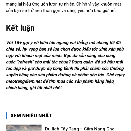
mang lại hiệu ứng uốn lượn tự nhiên. Chính vì vậy, khuôn mặt
của bạn sẽ trở nên thon gọn và đáng yêu hơn bao giờ hết.
Kết luận
Với 15+ gợi ý về kiểu tóc ngang vai thẳng mà chúng tôi đã
chia sẻ, hy vọng bạn sẽ lựa chọn được kiểu tóc xinh xắn phù
hợp với khuôn mặt của mình. Bạn đã sẵn sàng cho công
cuộc “refresh” cho mái tóc chưa? Đừng quên, để sở hữu mái
tóc đẹp và giữ được độ bồng bềnh thì phải chăm sóc thường
xuyên bằng các sản phẩm dưỡng và chăm sóc tóc. Ghé ngay
meotrangdiem.net để tìm mua các sản phẩm hàng hiệu,
chính hãng, giá tốt nhất nhé!
XEM NHIỀU NHẤT
Du lịch Tây Tạng – Cẩm Nang Cho