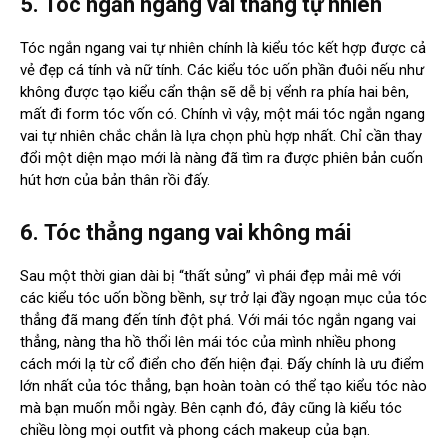
5.
Tóc ngắn ngang vai thẳng tự nhiên
Tóc ngắn ngang vai tự nhiên chính là kiểu tóc kết hợp được cả
vẻ đẹp cá tính và nữ tính. Các kiểu tóc uốn phần đuôi nếu như
không được tạo kiểu cẩn thận sẽ dễ bị vểnh ra phía hai bên,
mất đi form tóc vốn có. Chính vì vậy, một mái tóc ngắn ngang
vai tự nhiên chắc chắn là lựa chọn phù hợp nhất. Chỉ cần thay
đổi một diện mạo mới là nàng đã tìm ra được phiên bản cuốn
hút hơn của bản thân rồi đấy.
6.
Tóc thẳng ngang vai không mái
Sau một thời gian dài bị “thất sủng” vì phái đẹp mải mê với
các kiểu tóc uốn bồng bềnh, sự trở lại đầy ngoạn mục của tóc
thẳng đã mang đến tính đột phá. Với mái tóc ngắn ngang vai
thẳng, nàng tha hồ thổi lên mái tóc của mình nhiều phong
cách mới lạ từ cổ điển cho đến hiện đại. Đấy chính là ưu điểm
lớn nhất của tóc thẳng, bạn hoàn toàn có thể tạo kiểu tóc nào
mà bạn muốn mỗi ngày. Bên cạnh đó, đây cũng là kiểu tóc
chiều lòng mọi outfit và phong cách makeup của bạn.